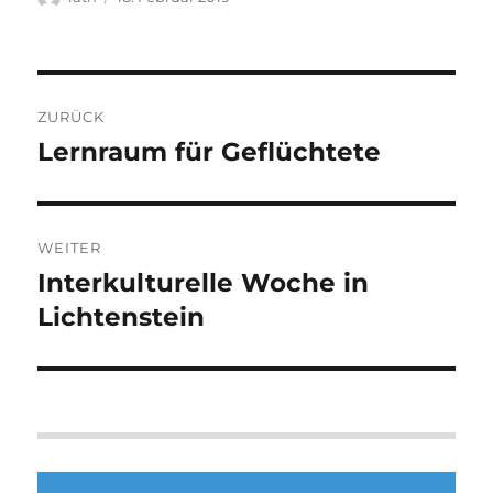
am
Beitragsnavigation
ZURÜCK
Lernraum für Geflüchtete
Vorheriger
Beitrag:
WEITER
Interkulturelle Woche in
Nächster
Beitrag:
Lichtenstein