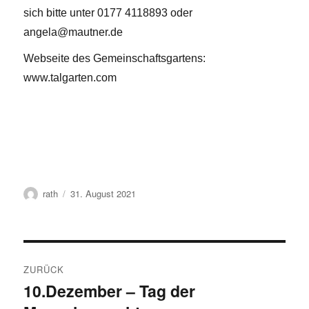
sich bitte unter 0177 4118893 oder
angela@mautner.de
Webseite des Gemeinschaftsgartens:
www.talgarten.com
Autor
Veröffentlicht
rath
31. August 2021
am
Beitragsnavigation
ZURÜCK
10.Dezember – Tag der
Vorheriger